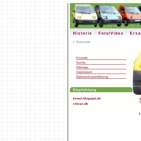
Historie
Foto/Video
Ersa
» Startseite
Kontakt
Suche
Sitemap
Impressum
Datenschutzerklärung
Empfehlung
kewet.blogspot.de
citivan.dk
H